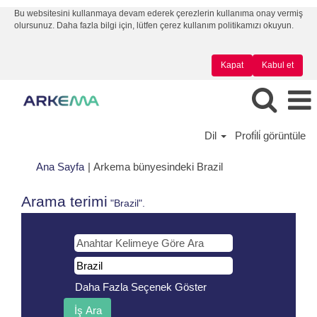
Bu websitesini kullanmaya devam ederek çerezlerin kullanıma onay vermiş
olursunuz. Daha fazla bilgi için, lütfen çerez kullanım politikamızı okuyun.
Kapat
Kabul et
Dil
Profi̇li̇ görüntüle
(mevcut
Ana Sayfa
|
Arkema bünyesindeki Brazil
sayfa)
Arama terimi
"Brazil".
Daha Fazla Seçenek Göster