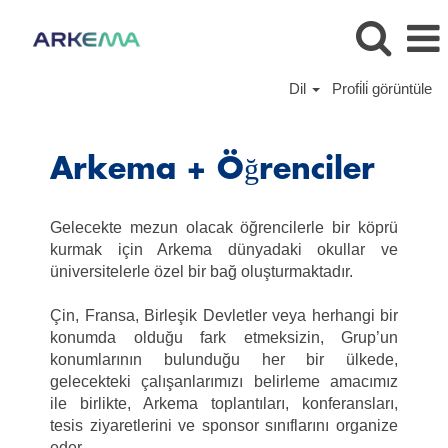
Dil
Profi̇li̇ görüntüle
Jobs
for
Arkema + Öğrenciler
students
-
TR
Gelecekte mezun olacak öğrencilerle bir köprü
kurmak için Arkema dünyadaki okullar ve
üniversitelerle özel bir bağ oluşturmaktadır.
Çin, Fransa, Birleşik Devletler veya herhangi bir
konumda olduğu fark etmeksizin, Grup’un
konumlarının bulunduğu her bir ülkede,
gelecekteki çalışanlarımızı belirleme amacımız
ile birlikte, Arkema toplantıları, konferansları,
tesis ziyaretlerini ve sponsor sınıflarını organize
eder.