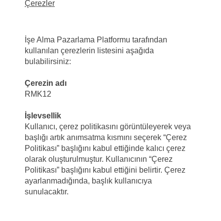
Çerezler
İşe Alma Pazarlama Platformu tarafından
kullanılan çerezlerin listesini aşağıda
bulabilirsiniz:
Çerezin adı
RMK12
İşlevsellik
Kullanıcı, çerez politikasını görüntüleyerek veya
başlığı artık anımsatma kısmını seçerek “Çerez
Politikası” başlığını kabul ettiğinde kalıcı çerez
olarak oluşturulmuştur. Kullanıcının “Çerez
Politikası” başlığını kabul ettiğini belirtir. Çerez
ayarlanmadığında, başlık kullanıcıya
sunulacaktır.