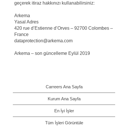
geçerek itiraz hakkınızı kullanabilirsiniz:
Arkema
Yasal Adres
420 rue d’Estienne d’Orves – 92700 Colombes –
France
dataprotection@arkema.com
Arkema – son güncelleme Eylül 2019
Carreers Ana Sayfa
Kurum Ana Sayfa
En İyi İşler
Tüm İşleri Görüntüle