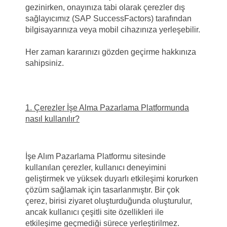
gezinirken, onayınıza tabi olarak çerezler dış
sağlayıcımız (SAP SuccessFactors) tarafından
bilgisayarınıza veya mobil cihazınıza yerleşebilir.
Her zaman kararınızı gözden geçirme hakkınıza
sahipsiniz.
1. Çerezler İşe Alma Pazarlama Platformunda
nasıl kullanılır?
İşe Alım Pazarlama Platformu sitesinde
kullanılan çerezler, kullanıcı deneyimini
geliştirmek ve yüksek duyarlı etkileşimi korurken
çözüm sağlamak için tasarlanmıştır. Bir çok
çerez, birisi ziyaret oluşturduğunda oluşturulur,
ancak kullanıcı çeşitli site özellikleri ile
etkileşime geçmediği sürece yerleştirilmez.