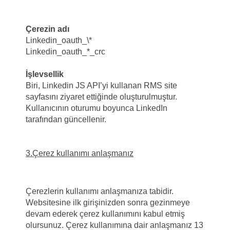
Çerezin adı
Linkedin_oauth_\*
Linkedin_oauth_*_crc
İşlevsellik
Biri, Linkedin JS API’yi kullanan RMS site
sayfasını ziyaret ettiğinde oluşturulmuştur.
Kullanıcının oturumu boyunca LinkedIn
tarafından güncellenir.
3.Çerez kullanımı anlaşmanız
Çerezlerin kullanımı anlaşmanıza tabidir.
Websitesine ilk girişinizden sonra gezinmeye
devam ederek çerez kullanımını kabul etmiş
olursunuz. Çerez kullanımına dair anlaşmanız 13