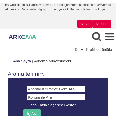
Bu websitesini kullanmaya devam ederek çerezlerin kullanıma onay vermiş
olursunuz. Daha fazla bilgi için, lütfen çerez kullanım politikamızı okuyun.
Kapat
Kabul et
Dil
Profi̇li̇ görüntüle
(mevcut
Ana Sayfa
|
Arkema bünyesindeki
sayfa)
Arama terimi
"".
Daha Fazla Seçenek Göster