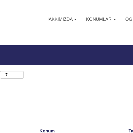
(mevcut
nce
sayfa)
HAKKIMIZDA
KONUMLAR
ÖĞR
Konum
Ta