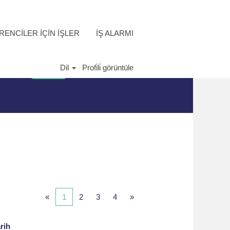
ENCİLER İÇİN İŞLER
İŞ ALARMI
Dil
Profi̇li̇ görüntüle
«
1
2
3
4
»
rih