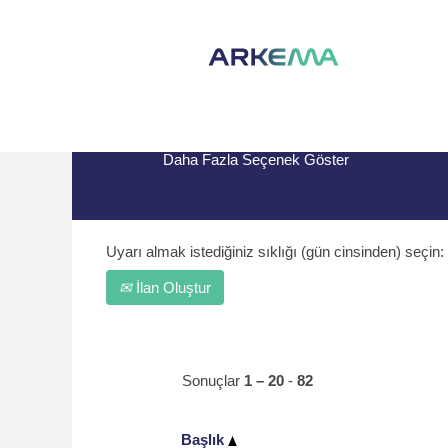
Ana Sayfa
|
Arkema bünyesindeki Fra
Arama terimi
"France".
Daha Fazla Seçenek Göster
Uyarı almak istediğiniz sıklığı (gün cinsinden) seçin:
İlan Oluştur
Sonuçlar
1 – 20
-
82
Başlık