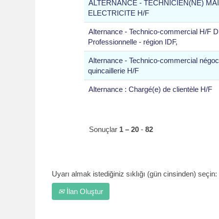
ALTERNANCE - TECHNICIEN(NE) M
ELECTRICITE H/F
Alternance - Technico-commercial H/F Di
Professionnelle - région IDF,
Alternance - Technico-commercial négoc
quincaillerie H/F
Alternance : Chargé(e) de clientèle H/F
Sonuçlar
1 – 20
-
82
Uyarı almak istediğiniz sıklığı (gün cinsinden) seçin:
İlan Oluştur