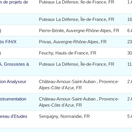
n de projets de
Puteaux La Défense, Île-de-France, FR
1 
Puteaux La Défense, Île-de-France, FR
16
)
Pierre-Bénite, Auvergne-Rhône-Alpes, FR
6 
dés F/H/X
Privas, Auvergne-Rhône-Alpes, FR
23
)
Feuchy, Hauts-de-France, FR
30
A, Grossistes &
Puteaux La Défense, Île-de-France, FR
11
ion Analyseur
Château-Arnoux-Saint-Auban , Provence-
2 
Alpes-Côte d'Azur, FR
trumentation
Château-Arnoux-Saint-Auban , Provence-
2 
Alpes-Côte d'Azur, FR
ureau d'Etudes
Serquigny, Normandie, FR
5 