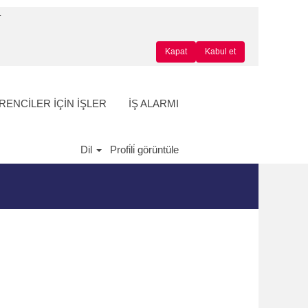
.
Kapat
Kabul et
ENCİLER İÇİN İŞLER
İŞ ALARMI
Dil
Profi̇li̇ görüntüle