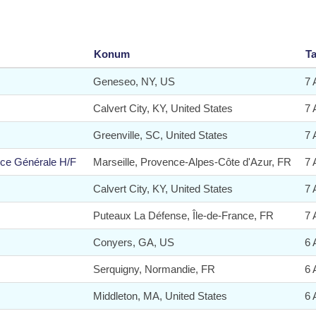
Konum
Ta
Geneseo, NY, US
7 
Calvert City, KY, United States
7 
Greenville, SC, United States
7 
nce Générale H/F
Marseille, Provence-Alpes-Côte d'Azur, FR
7 
Calvert City, KY, United States
7 
Puteaux La Défense, Île-de-France, FR
7 
Conyers, GA, US
6 
Serquigny, Normandie, FR
6 
Middleton, MA, United States
6 