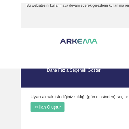
Bu websitesini kullanmaya devam ederek çerezlerin kullanıma onay 
Ana Sayfa
|
Arkema bünyesindeki Arge
Arama terimi
"Argentina".
Şu anda "
" ile eşleşen açık bir 
Argentina
Arkema tarafından yayınlanan son 10 iş il
Daha Fazla Seçenek Göster
Uyarı almak istediğiniz sıklığı (gün cinsinden) seçin:
İlan Oluştur