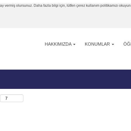
vermiş olursunuz. Daha fazla bilgi için, lütfen çerez kullanım politikamızı okuyun
(mevcut
ntina
sayfa)
pozisyon yok.
anı sizin için aşağıda listelendi.
HAKKIMIZDA
KONUMLAR
ÖĞR