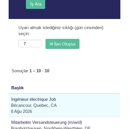
Uyarı almak istediğiniz sıklığı (gün cinsinden)
seçin:
İlan Oluştur
Sonuçlar
1 – 10
-
10
Başlık
Ingénieur électrique Job
Bécancour, Quebec, CA
8 Ağu 2026
Mitarbeiter Versandsteuerung (m/w/d)
Borgholzhausen, Nordrhein-Westfalen, DE