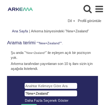
Dil
Profi̇li̇ görüntüle
(mevcut
Ana Sayfa
|
Arkema bünyesindeki "New+Zealand"
sayfa)
Arama terimi
""New+Zealand"".
Şu anda "
" ile eşleşen açık bir pozisyon
"New+Zealand"
yok.
Arkema tarafından yayınlanan son 10 iş ilanı sizin için
aşağıda listelendi.
Daha Fazla Seçenek Göster