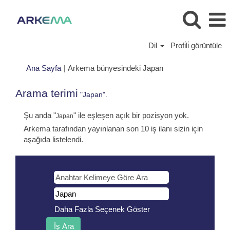
Dil
Profi̇li̇ görüntüle
(mevcut
Ana Sayfa
|
Arkema bünyesindeki Japan
sayfa)
Arama terimi
"Japan".
Şu anda "
" ile eşleşen açık bir pozisyon yok.
Japan
Arkema tarafından yayınlanan son 10 iş ilanı sizin için
aşağıda listelendi.
Daha Fazla Seçenek Göster