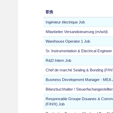
职务
Ingénieur électrique Job
Mitarbeiter Versandsteuerung (m/w/d)
Warehouse Operator 1 Job
Sr. Instrumentation & Electrical Engineer
R&D Intern Job
Chef de marché Sealing & Bonding (F/H/
Business Development Manager - MEA 
Bilanzbuchhalter / Steuerfachangestellte
Responsable Groupe Douanes & Commerc
(F/H/X) Job