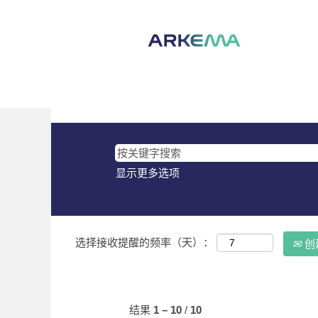
（当
主页
|
Philippines 位于 Arkema
前
页
搜索结果：
"Philippines".
面）
当前没有符合 "
" 的空缺职位。
Philippines
以下是Arkema最新发布的10个职位，
显示更多选项
选择接收提醒的频率（天）：
创
结果
1 – 10
/
10