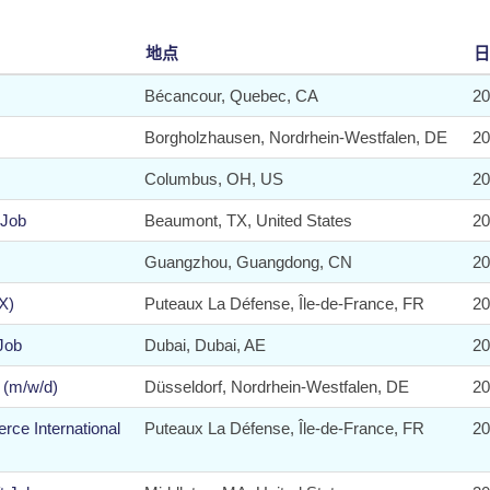
地点
Bécancour, Quebec, CA
2
Borgholzhausen, Nordrhein-Westfalen, DE
2
Columbus, OH, US
2
 Job
Beaumont, TX, United States
2
Guangzhou, Guangdong, CN
2
X)
Puteaux La Défense, Île-de-France, FR
2
Job
Dubai, Dubai, AE
2
r (m/w/d)
Düsseldorf, Nordrhein-Westfalen, DE
2
e International
Puteaux La Défense, Île-de-France, FR
2