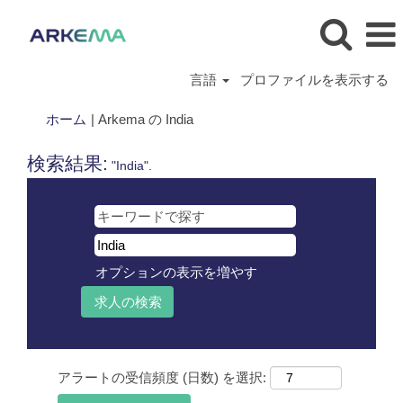
言語
プロファイルを表示する
(現
ホーム
|
Arkema の India
在
の
検索結果:
"India".
ペ
ー
ジ)
オプションの表示を増やす
アラートの受信頻度 (日数) を選択: