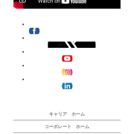
Let's
stay
in
touch
キャリア ホーム
コーポレート ホーム