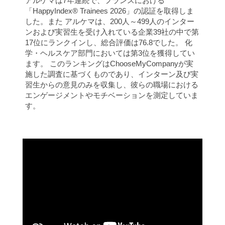
アルケマは7年連続で、フランスにおける
「HappyIndex® Trainees 2026」の認証を取得しま
した。また アルケマは、200人～499人のインター
ンおよび実習生を受け入れている企業39社の中で第
17位にランクインし、総合評価は76.8でした。 化
学・ヘルスケア部門においては第3位を獲得してい
ます。 このランキングはChooseMyCompanyが実
施した調査に基づくものであり、インターン及び実
習生からの意見のみを収集し、彼らの職場における
エンゲージメントやモチベーションを測定していま
す。