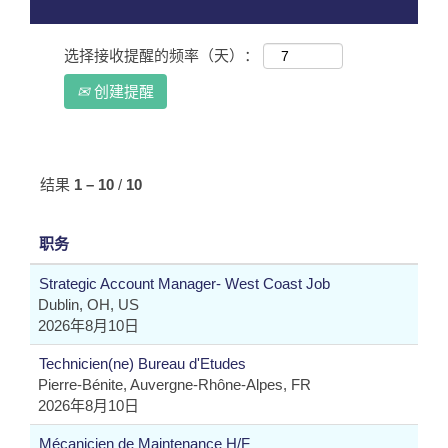
选择接收提醒的频率（天）：
创建提醒
结果
1 – 10
/
10
职务
Strategic Account Manager- West Coast Job
Dublin, OH, US
2026年8月10日
Technicien(ne) Bureau d'Etudes
Pierre-Bénite, Auvergne-Rhône-Alpes, FR
2026年8月10日
Mécanicien de Maintenance H/F