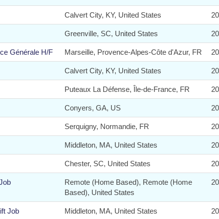
Calvert City, KY, United States
2
Greenville, SC, United States
2
nce Générale H/F
Marseille, Provence-Alpes-Côte d'Azur, FR
2
Calvert City, KY, United States
2
Puteaux La Défense, Île-de-France, FR
2
Conyers, GA, US
2
Serquigny, Normandie, FR
2
Middleton, MA, United States
2
Chester, SC, United States
2
 Job
Remote (Home Based), Remote (Home
2
Based), United States
ft Job
Middleton, MA, United States
2