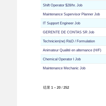
Shift Operator $28/hr. Job
Maintenance Supervisor Planner Job
IT Support Engineer Job
GERENTE DE CONTAS SR Job
Technicien(ne) R&D / Formulation
Animateur Qualité en alternance (H/F)
Chemical Operator I Job
Maintenance Mechanic Job
结果
1 – 20
/
252