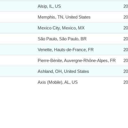
Alsip, IL, US
2
Memphis, TN, United States
2
Mexico City, Mexico, MX
2
São Paulo, São Paulo, BR
2
Venette, Hauts-de-France, FR
2
Pierre-Bénite, Auvergne-Rhône-Alpes, FR
2
Ashland, OH, United States
2
Axis (Mobile), AL, US
2