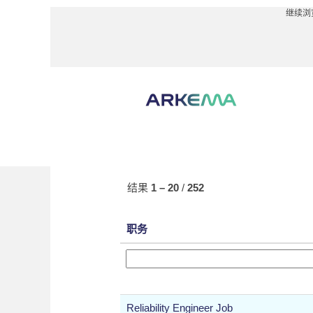
继续浏
（当
主页
|
位于 Arkema
前
页
搜索结果：
"".
面）
显示更多选项
结果
1 – 20
/
252
职务
Reliability Engineer Job