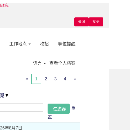
使用政策。
关闭
接受
工作地点
校招
职位提醒
语言
查看个人档案
«
1
2
3
4
»
日期
重
置
026年8月7日