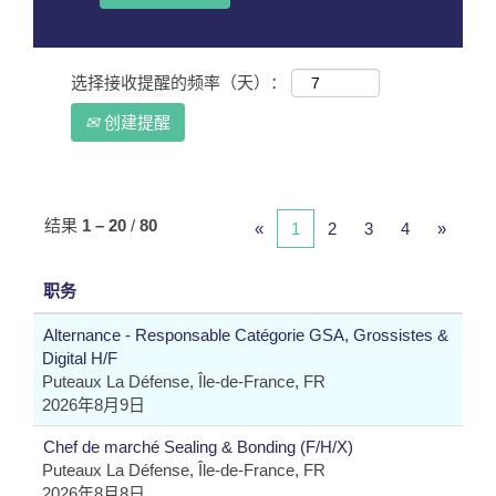
选择接收提醒的频率（天）：
创建提醒
结果
1 – 20
/
80
«
1
2
3
4
»
职务
Alternance - Responsable Catégorie GSA, Grossistes &
Digital H/F
Puteaux La Défense, Île-de-France, FR
2026年8月9日
Chef de marché Sealing & Bonding (F/H/X)
Puteaux La Défense, Île-de-France, FR
2026年8月8日