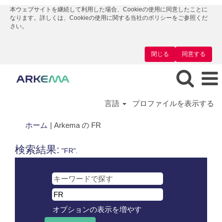
本ウェブサイトを継続して利用した場合、Cookieの使用に同意したことに
なります。詳しくは、Cookieの使用に関する当社のポリシーをご参照くだ
さい。
閉じる
同意する
言語
プロファイルを表示する
(現
ホーム
|
Arkema の FR
在
の
検索結果:
"FR".
ペ
ー
ジ)
オプションの表示を増やす