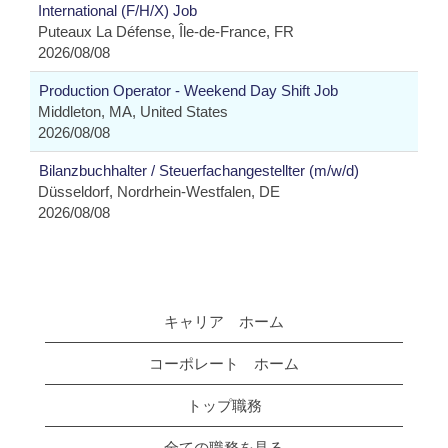
International (F/H/X) Job
Puteaux La Défense, Île-de-France, FR
2026/08/08
Production Operator - Weekend Day Shift Job
Middleton, MA, United States
2026/08/08
Bilanzbuchhalter / Steuerfachangestellter (m/w/d)
Düsseldorf, Nordrhein-Westfalen, DE
2026/08/08
キャリア ホーム
コーポレート ホーム
トップ職務
全ての職務を見る