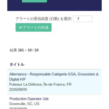
アラートの受信頻度 (日数) を選択:
アラートの作成
結果
161 – 10
/
10
タイトル
Alternance - Responsable Catégorie GSA, Grossistes &
Digital H/F
Puteaux La Défense, Île-de-France, FR
2026/08/09
Production Operator Job
Greenville, SC, US
2026/08/09