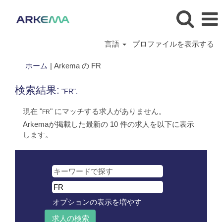
言語
プロファイルを表示する
(現
ホーム
|
Arkema の FR
在
の
検索結果:
"FR".
ペ
ー
現在 "
" にマッチする求人がありません。
FR
ジ)
Arkemaが掲載した最新の 10 件の求人を以下に表示
します。
オプションの表示を増やす