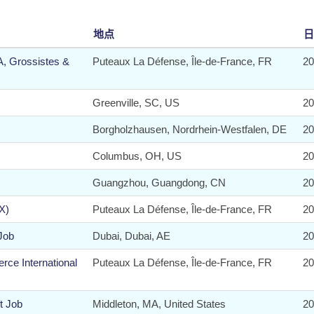
地点
日
A, Grossistes &
Puteaux La Défense, Île-de-France, FR
2
Greenville, SC, US
2
Borgholzhausen, Nordrhein-Westfalen, DE
2
Columbus, OH, US
2
Guangzhou, Guangdong, CN
2
X)
Puteaux La Défense, Île-de-France, FR
2
Job
Dubai, Dubai, AE
2
e International
Puteaux La Défense, Île-de-France, FR
2
t Job
Middleton, MA, United States
2