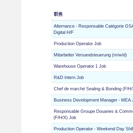
职务
Alternance - Responsable Catégorie GS
Digital H/F
Production Operator Job
Mitarbeiter Versandsteuerung (m/w/d)
Warehouse Operator 1 Job
R&D Intern Job
Chef de marché Sealing & Bonding (F/H/
Business Development Manager - MEA 
Responsable Groupe Douanes & Commerc
(F/H/X) Job
Production Operator - Weekend Day Shif