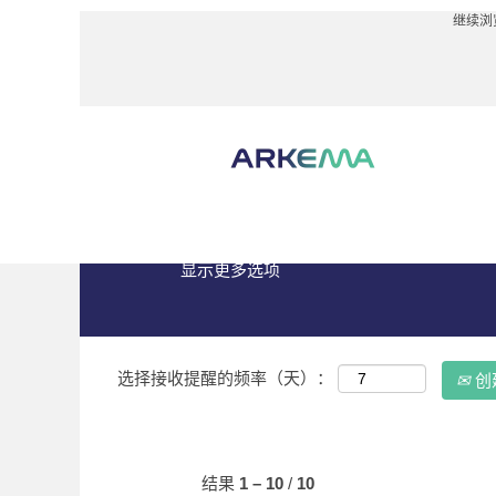
继续浏
（当
主页
|
"South Korea" 位于 Arkema
前
页
搜索结果：
""South Korea"".
面）
当前没有符合 "
" 的空缺职
"South Korea"
以下是Arkema最新发布的10个职位，
显示更多选项
选择接收提醒的频率（天）：
创
结果
1 – 10
/
10