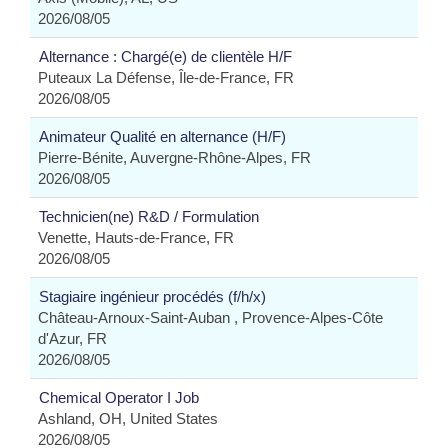
2026/08/05
Alternance : Chargé(e) de clientèle H/F
Puteaux La Défense, Île-de-France, FR
2026/08/05
Animateur Qualité en alternance (H/F)
Pierre-Bénite, Auvergne-Rhône-Alpes, FR
2026/08/05
Technicien(ne) R&D / Formulation
Venette, Hauts-de-France, FR
2026/08/05
Stagiaire ingénieur procédés (f/h/x)
Château-Arnoux-Saint-Auban , Provence-Alpes-Côte
d'Azur, FR
2026/08/05
Chemical Operator I Job
Ashland, OH, United States
2026/08/05