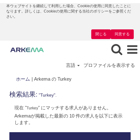
本ウェブサイトを継続して利用した場合、Cookieの使用に同意したことに
なります。詳しくは、Cookieの使用に関する当社のポリシーをご参照くだ
さい。
閉じる
同意する
言語
プロファイルを表示する
(現
ホーム
|
Arkema の Turkey
在
の
検索結果:
"Turkey".
ペ
ー
現在 "
" にマッチする求人がありません。
Turkey
ジ)
Arkemaが掲載した最新の 10 件の求人を以下に表示
します。