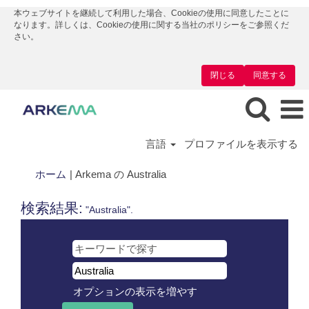
本ウェブサイトを継続して利用した場合、Cookieの使用に同意したことに
なります。詳しくは、Cookieの使用に関する当社のポリシーをご参照くだ
さい。
閉じる
同意する
言語
プロファイルを表示する
(現
ホーム
|
Arkema の Australia
在
の
検索結果:
"Australia".
ペ
ー
ジ)
オプションの表示を増やす