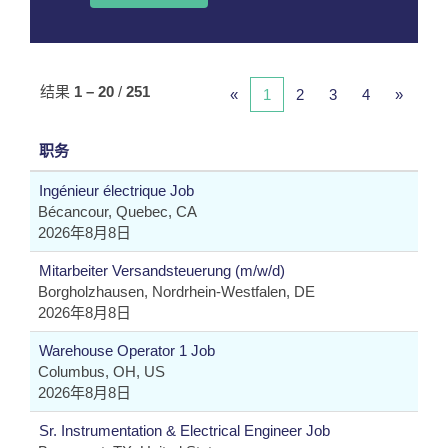
结果
1 – 20
/
251
«
1
2
3
4
»
职务
Ingénieur électrique Job
Bécancour, Quebec, CA
2026年8月8日
Mitarbeiter Versandsteuerung (m/w/d)
Borgholzhausen, Nordrhein-Westfalen, DE
2026年8月8日
Warehouse Operator 1 Job
Columbus, OH, US
2026年8月8日
Sr. Instrumentation & Electrical Engineer Job