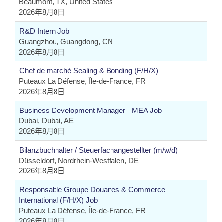
Beaumont, TX, United States
2026年8月8日
R&D Intern Job
Guangzhou, Guangdong, CN
2026年8月8日
Chef de marché Sealing & Bonding (F/H/X)
Puteaux La Défense, Île-de-France, FR
2026年8月8日
Business Development Manager - MEA Job
Dubai, Dubai, AE
2026年8月8日
Bilanzbuchhalter / Steuerfachangestellter (m/w/d)
Düsseldorf, Nordrhein-Westfalen, DE
2026年8月8日
Responsable Groupe Douanes & Commerce
International (F/H/X) Job
Puteaux La Défense, Île-de-France, FR
2026年8月8日