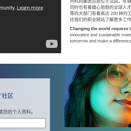
阿科玛集团总部位于法国，年销售额达
同时也有着雄心勃勃的全球人才
等四大部门有着高达 200 种
往我们的职业网站了解更多工
Changing the world requires t
innovative and sustainable mater
tomorrow and make a difference
才社区
建您的个人资料。