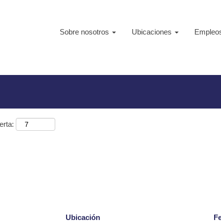
Sobre nosotros
Ubicaciones
Empleos
arrmaz".
erta:
Ubicación
F