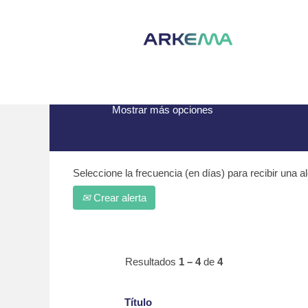
(página
Inicio
|
Arrmaz en Arkema
actual)
Resultados de búsqueda de
"
Mostrar más opciones
Seleccione la frecuencia (en días) para recibir una al
Crear alerta
Resultados
1 – 4
de
4
Título