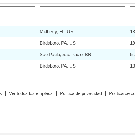
Mulberry, FL, US
13
Birdsboro, PA, US
19
São Paulo, São Paulo, BR
5 
Birdsboro, PA, US
13
s
Ver todos los empleos
Política de privacidad
Política de c