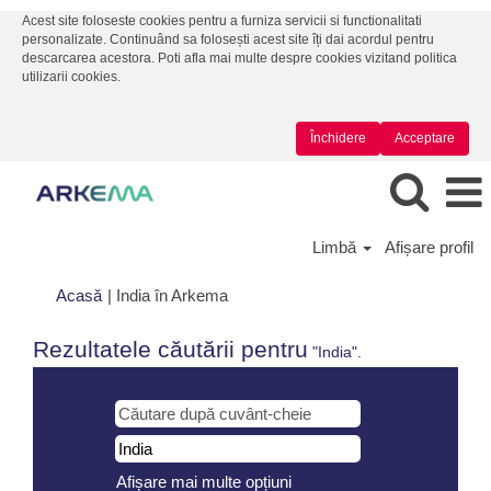
Acest site foloseste cookies pentru a furniza servicii si functionalitati
personalizate. Continuând sa folosești acest site îți dai acordul pentru
descarcarea acestora. Poti afla mai multe despre cookies vizitand politica
utilizarii cookies.
Închidere
Acceptare
Limbă
Afișare profil
(pagina
Acasă
|
India în Arkema
curentă)
Rezultatele căutării pentru
"India".
Afișare mai multe opțiuni