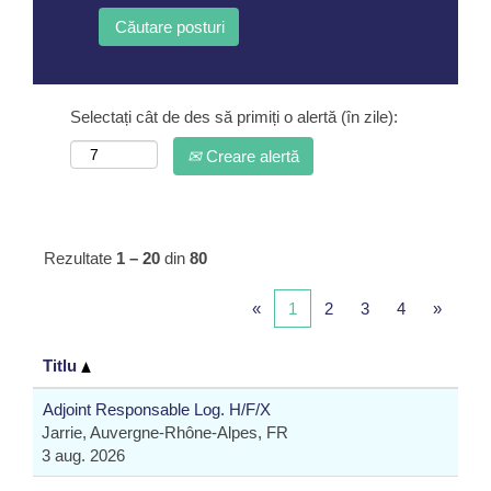
Selectați cât de des să primiți o alertă (în zile):
Creare alertă
Rezultate
1 – 20
din
80
«
1
2
3
4
»
Titlu
Adjoint Responsable Log. H/F/X
Jarrie, Auvergne-Rhône-Alpes, FR
3 aug. 2026