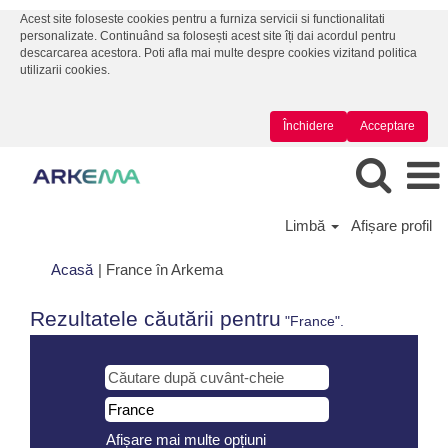
Acest site foloseste cookies pentru a furniza servicii si functionalitati
personalizate. Continuând sa folosești acest site îți dai acordul pentru
descarcarea acestora. Poti afla mai multe despre cookies vizitand politica
utilizarii cookies.
Închidere
Acceptare
Limbă
Afișare profil
(pagina
Acasă
|
France în Arkema
curentă)
Rezultatele căutării pentru
"France".
Afișare mai multe opțiuni