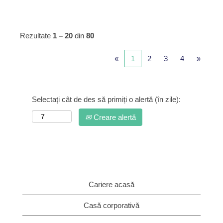
Rezultate
1 – 20
din
80
«
1
2
3
4
»
Selectați cât de des să primiți o alertă (în zile):
Creare alertă
Cariere acasă
Casă corporativă