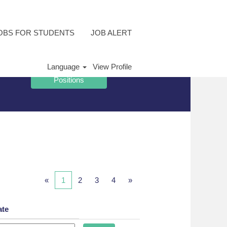
OBS FOR STUDENTS
JOB ALERT
Language
View Profile
«
1
2
3
4
»
ate