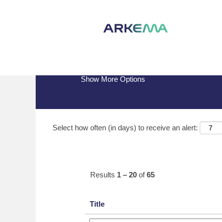
(current
Home
|
DE at Arkema
page)
Search results for
"DE".
Show More Options
Select how often (in days) to receive an alert:
Results
1 – 20
of
65
Title