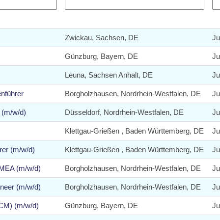
Zwickau, Sachsen, DE
Ju
Günzburg, Bayern, DE
Ju
Leuna, Sachsen Anhalt, DE
Ju
enführer
Borgholzhausen, Nordrhein-Westfalen, DE
Ju
r (m/w/d)
Düsseldorf, Nordrhein-Westfalen, DE
Ju
Klettgau-Grießen , Baden Württemberg, DE
Ju
rer (m/w/d)
Klettgau-Grießen , Baden Württemberg, DE
Ju
EMEA (m/w/d)
Borgholzhausen, Nordrhein-Westfalen, DE
Ju
neer (m/w/d)
Borgholzhausen, Nordrhein-Westfalen, DE
Ju
QCM) (m/w/d)
Günzburg, Bayern, DE
Ju