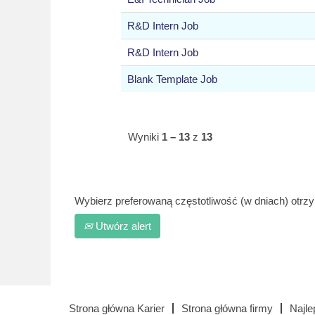
R&D Intern Job
R&D Intern Job
Blank Template Job
Wyniki
1 – 13
z
13
Wybierz preferowaną częstotliwość (w dniach) otrz
Utwórz alert
Strona główna Karier
Strona główna firmy
Najle