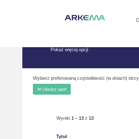
(bieżą
Strona główna
|
China w Arkema
strona
Szukaj wyników dla
"China".
Pokaż więcej opcji
Wybierz preferowaną częstotliwość (w dniach) otrz
Utwórz alert
Wyniki
1 – 13
z
13
Tytuł