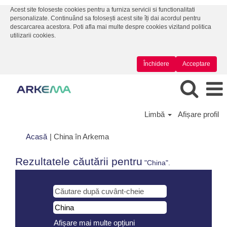
Acest site foloseste cookies pentru a furniza servicii si functionalitati
personalizate. Continuând sa folosești acest site îți dai acordul pentru
descarcarea acestora. Poti afla mai multe despre cookies vizitand politica
utilizarii cookies.
Închidere
Acceptare
Limbă
Afișare profil
(pagina
Acasă
|
China în Arkema
curentă)
Rezultatele căutării pentru
"China".
Afișare mai multe opțiuni