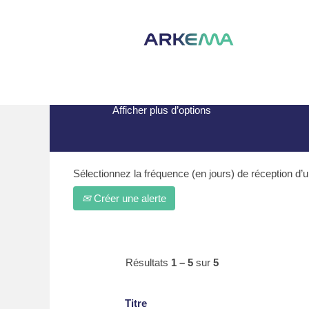
(page
Accueil
|
Brazil chez Arkema
actuelle)
Résultats de la recherche po
Afficher plus d’options
Sélectionnez la fréquence (en jours) de réception d’un
Créer une alerte
Résultats
1 – 5
sur
5
Titre