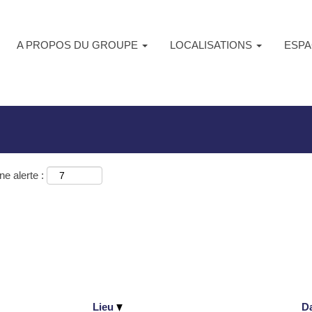
A PROPOS DU GROUPE
LOCALISATIONS
ESPA
ur
"Brazil".
e alerte :
Lieu
D