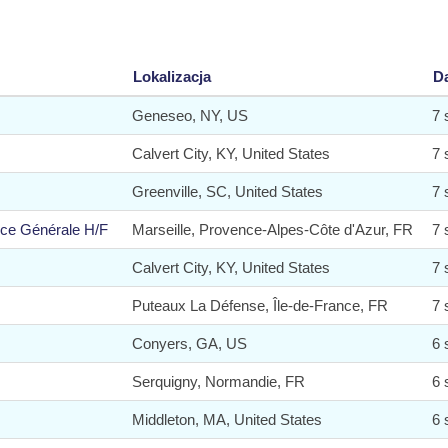
Lokalizacja
D
Geneseo, NY, US
7 
Calvert City, KY, United States
7 
Greenville, SC, United States
7 
nce Générale H/F
Marseille, Provence-Alpes-Côte d'Azur, FR
7 
Calvert City, KY, United States
7 
Puteaux La Défense, Île-de-France, FR
7 
Conyers, GA, US
6 
Serquigny, Normandie, FR
6 
Middleton, MA, United States
6 