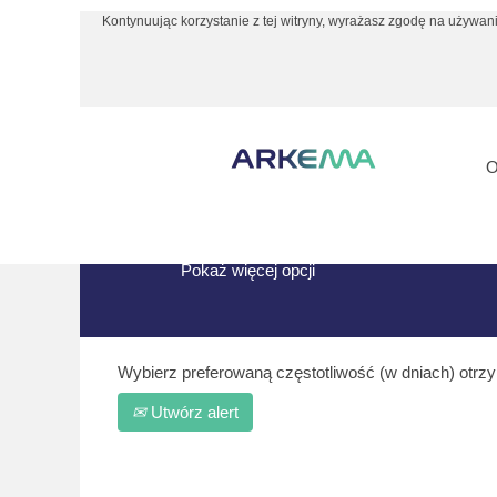
Kontynuując korzystanie z tej witryny, wyrażasz zgodę na używani
(b
Strona główna
|
Argentina w Arkema
st
Szukaj wyników dla
"Argentina".
Aktualnie brak wakatów pasujących do:
Poniżej zaprezentowano najnowsze ofer
Pokaż więcej opcji
Wybierz preferowaną częstotliwość (w dniach) otrz
Utwórz alert