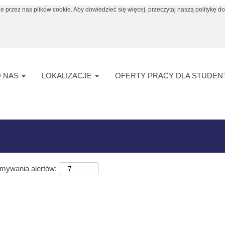
e przez nas plików cookie. Aby dowiedzieć się więcej, przeczytaj naszą politykę do
ieżąca
rona)
 "
".
Argentina
ty pracy w liczbie 10 opublikowane przez Arkema.
O NAS
LOKALIZACJE
OFERTY PRACY DLA STUDE
ymywania alertów: