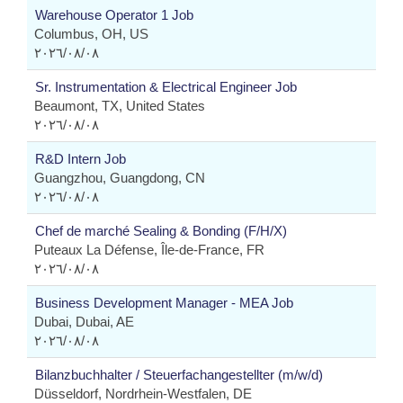
Warehouse Operator 1 Job
Columbus, OH, US
٠٨‏/٠٨‏/٢٠٢٦
Sr. Instrumentation & Electrical Engineer Job
Beaumont, TX, United States
٠٨‏/٠٨‏/٢٠٢٦
R&D Intern Job
Guangzhou, Guangdong, CN
٠٨‏/٠٨‏/٢٠٢٦
Chef de marché Sealing & Bonding (F/H/X)
Puteaux La Défense, Île-de-France, FR
٠٨‏/٠٨‏/٢٠٢٦
Business Development Manager - MEA Job
Dubai, Dubai, AE
٠٨‏/٠٨‏/٢٠٢٦
Bilanzbuchhalter / Steuerfachangestellter (m/w/d)
Düsseldorf, Nordrhein-Westfalen, DE