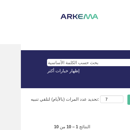
(الصفحة
TR في Arkema
|
الصفحة الرئيسية
نتائج البحث عن
"TR".
لا توجد حاليًا أي مناصب شاغرة تطابق "
TR
إظهار خيارات أكثر
تحديد عدد المرات (بالأيام) لتلقي تنبيه:
النتائج
1 – 10
من
10