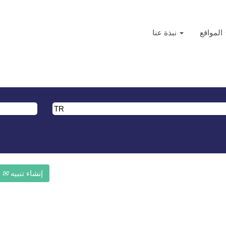
الحالية)
المواقع
نبذة عنا
".
تم إدراج أحدث 10 وظائف منشورة بواسطة Arkema أدناه لراحتك.
إنشاء تنبيه