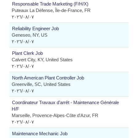
Responsable Trade Marketing (F/H/X)
Puteaux La Défense, Île-de-France, FR
٠٧‏/٠٨‏/٢٠٢٦
Reliability Engineer Job
Geneseo, NY, US
٠٧‏/٠٨‏/٢٠٢٦
Plant Clerk Job
Calvert City, KY, United States
٠٧‏/٠٨‏/٢٠٢٦
North American Plant Controller Job
Greenville, SC, United States
٠٧‏/٠٨‏/٢٠٢٦
Coordinateur Travaux d'arrêt - Maintenance Générale
H/F
Marseille, Provence-Alpes-Côte d'Azur, FR
٠٧‏/٠٨‏/٢٠٢٦
Maintenance Mechanic Job