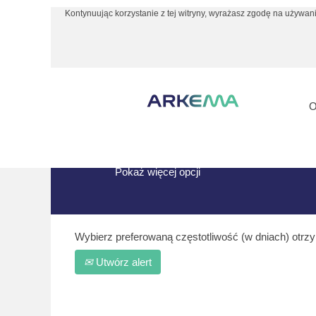
Kontynuując korzystanie z tej witryny, wyrażasz zgodę na używani
(bieżąca
Strona główna
|
HK w Arkema
strona)
Szukaj wyników dla
"HK".
Aktualnie brak wakatów pasujących do:
Poniżej zaprezentowano najnowsze ofer
Pokaż więcej opcji
Wybierz preferowaną częstotliwość (w dniach) otrz
Utwórz alert