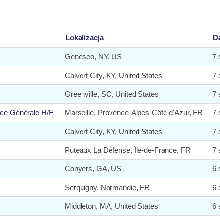
Lokalizacja
D
Geneseo, NY, US
7 
Calvert City, KY, United States
7 
Greenville, SC, United States
7 
nce Générale H/F
Marseille, Provence-Alpes-Côte d'Azur, FR
7 
Calvert City, KY, United States
7 
Puteaux La Défense, Île-de-France, FR
7 
Conyers, GA, US
6 
Serquigny, Normandie, FR
6 
Middleton, MA, United States
6 