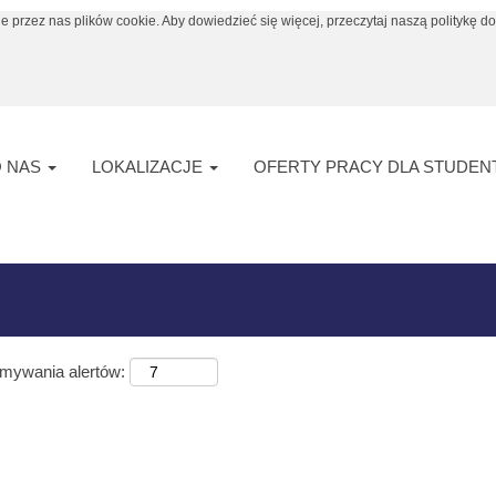
e przez nas plików cookie. Aby dowiedzieć się więcej, przeczytaj naszą politykę do
 "
".
HK
ty pracy w liczbie 10 opublikowane przez Arkema.
O NAS
LOKALIZACJE
OFERTY PRACY DLA STUDE
ymywania alertów: