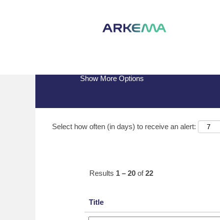
(current
Home
|
Germany at Arkema
page)
Search results for
"Germany".
Show More Options
Select how often (in days) to receive an alert:
Results
1 – 20
of
22
Title