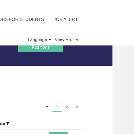
OBS FOR STUDENTS
JOB ALERT
Language
View Profile
«
1
2
»
ate