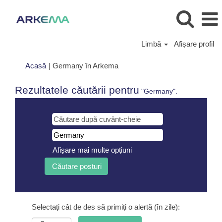
Limbă
Afișare profil
(pagina
Acasă
|
Germany în Arkema
curentă)
Rezultatele căutării pentru
"Germany".
Afișare mai multe opțiuni
Selectați cât de des să primiți o alertă (în zile):