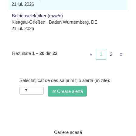
21 iul. 2026
Betriebselektriker (m/w/d)
Klettgau-Grießen , Baden Württemberg, DE
21 iul. 2026
Rezultate
1 – 20
din
22
«
1
2
»
Selectați cât de des să primiți o alertă (în zile):
Creare alertă
Cariere acasă