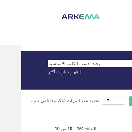
(الصفحة
FR في Arkema
|
الصفحة الرئيسية
نتائج البحث عن
"FR".
لا توجد حاليًا أي مناصب شاغرة تطابق "
FR
إظهار خيارات أكثر
تحديد عدد المرات (بالأيام) لتلقي تنبيه:
النتائج
161 – 10
من
10