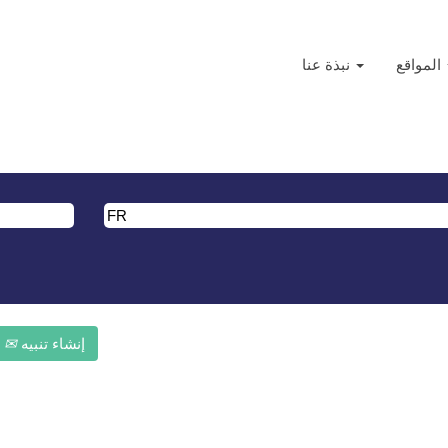
الحالية)
المواقع
نبذة عنا
".
تم إدراج أحدث 10 وظائف منشورة بواسطة Arkema أدناه لراحتك.
إنشاء تنبيه