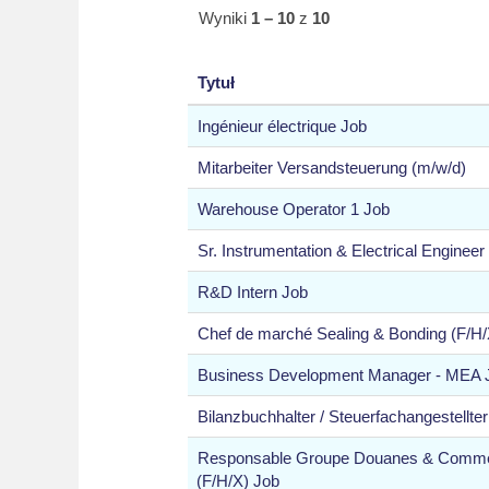
Wyniki
1 – 10
z
10
Tytuł
Ingénieur électrique Job
Mitarbeiter Versandsteuerung (m/w/d)
Warehouse Operator 1 Job
Sr. Instrumentation & Electrical Engineer
R&D Intern Job
Chef de marché Sealing & Bonding (F/H/
Business Development Manager - MEA 
Bilanzbuchhalter / Steuerfachangestellte
Responsable Groupe Douanes & Commerc
(F/H/X) Job