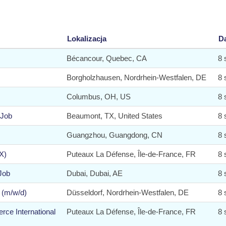
Lokalizacja
D
Bécancour, Quebec, CA
8 
Borgholzhausen, Nordrhein-Westfalen, DE
8 
Columbus, OH, US
8 
 Job
Beaumont, TX, United States
8 
Guangzhou, Guangdong, CN
8 
X)
Puteaux La Défense, Île-de-France, FR
8 
Job
Dubai, Dubai, AE
8 
r (m/w/d)
Düsseldorf, Nordrhein-Westfalen, DE
8 
e International
Puteaux La Défense, Île-de-France, FR
8 