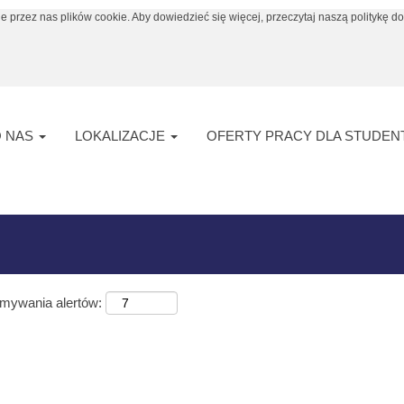
e przez nas plików cookie. Aby dowiedzieć się więcej, przeczytaj naszą politykę do
(bieżąca
ma
strona)
"".
 "
".
"South Korea"
ty pracy w liczbie 10 opublikowane przez Arkema.
O NAS
LOKALIZACJE
OFERTY PRACY DLA STUDE
ymywania alertów: