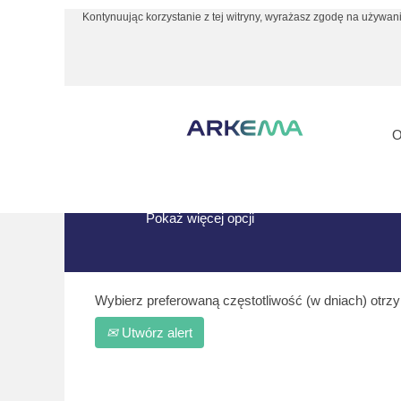
Kontynuując korzystanie z tej witryny, wyrażasz zgodę na używani
Strona główna
|
"South Korea" w Arke
Szukaj wyników dla
""South Korea
Aktualnie brak wakatów pasujących do:
Poniżej zaprezentowano najnowsze ofer
Pokaż więcej opcji
Wybierz preferowaną częstotliwość (w dniach) otrz
Utwórz alert