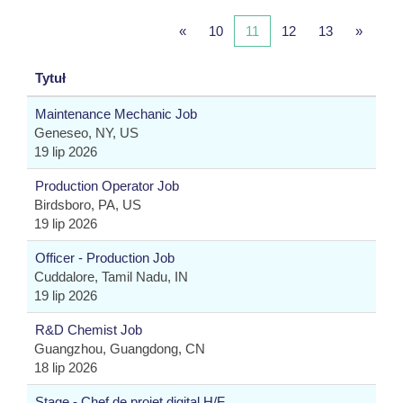
«
10
11
12
13
»
Tytuł
Maintenance Mechanic Job
Geneseo, NY, US
19 lip 2026
Production Operator Job
Birdsboro, PA, US
19 lip 2026
Officer - Production Job
Cuddalore, Tamil Nadu, IN
19 lip 2026
R&D Chemist Job
Guangzhou, Guangdong, CN
18 lip 2026
Stage - Chef de projet digital H/F