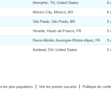
Memphis, TN, United States
6 
Mexico City, Mexico, MX
6 
São Paulo, São Paulo, BR
5 
Venette, Hauts-de-France, FR
5 
Pierre-Bénite, Auvergne-Rhône-Alpes, FR
5 
Ashland, OH, United States
5 
i les plus populaires
Voir les postes vacants
Politique de confid