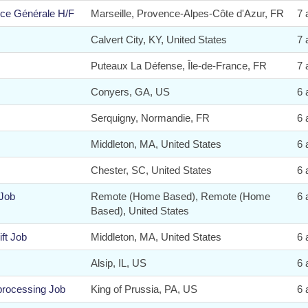
nce Générale H/F
Marseille, Provence-Alpes-Côte d'Azur, FR
7 
Calvert City, KY, United States
7 
Puteaux La Défense, Île-de-France, FR
7 
Conyers, GA, US
6 
Serquigny, Normandie, FR
6 
Middleton, MA, United States
6 
Chester, SC, United States
6 
 Job
Remote (Home Based), Remote (Home
6 
Based), United States
ft Job
Middleton, MA, United States
6 
Alsip, IL, US
6 
 processing Job
King of Prussia, PA, US
6 