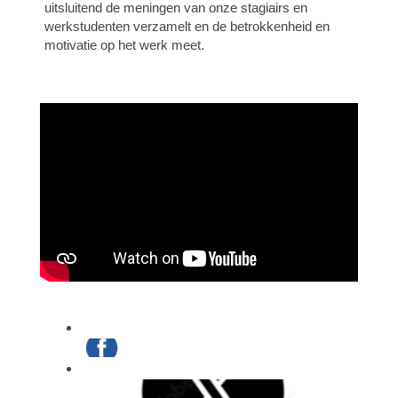
uitsluitend de meningen van onze stagiairs en
werkstudenten verzamelt en de betrokkenheid en
motivatie op het werk meet.
Let's
stay
in
touch