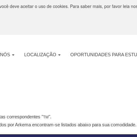
você deve aceitar o uso de cookies. Para saber mais, por favor leia no
 NÓS
LOCALIZAÇÃO
OPORTUNIDADES PARA EST
na
)
.
tas correspondentes "
".
TW
dos por Arkema encontram-se listados abaixo para sua comodidade.