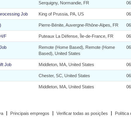
Serquigny, Normandie, FR
06
 processing Job
King of Prussia, PA, US
06
)
Pierre-Bénite, Auvergne-Rhône-Alpes, FR
06
 H/F
Puteaux La Défense, Île-de-France, FR
06
 Job
Remote (Home Based), Remote (Home
06
Based), United States
ft Job
Middleton, MA, United States
06
Chester, SC, United States
06
Middleton, MA, United States
06
va
Principais empregos
Verificar todas as posições
Política