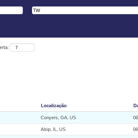
erta:
Localização
D
Conyers, GA, US
06
Alsip, IL, US
06