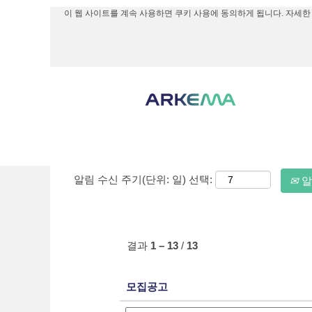
이 웹 사이트를 계속 사용하면 쿠키 사용에 동의하게 됩니다. 자세한
(현
홈
|
Arkema의 China
재
페
다음에 대한 검색 결과:
"China".
이
지)
추가 옵션 표시
알림 수신 주기(단위: 일) 선택:
알
결과
1 – 13
/
13
모집공고