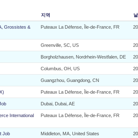
지역
날
A, Grossistes &
Puteaux La Défense, Île-de-France, FR
20
Greenville, SC, US
20
Borgholzhausen, Nordrhein-Westfalen, DE
20
Columbus, OH, US
20
Guangzhou, Guangdong, CN
20
X)
Puteaux La Défense, Île-de-France, FR
20
Job
Dubai, Dubai, AE
20
e International
Puteaux La Défense, Île-de-France, FR
20
t Job
Middleton, MA, United States
20