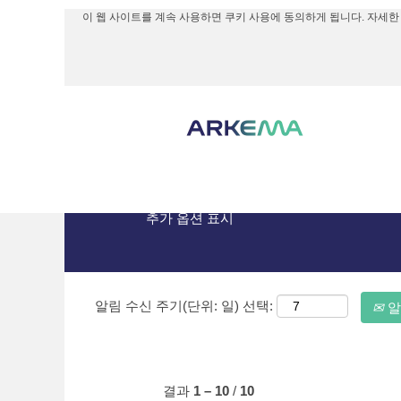
이 웹 사이트를 계속 사용하면 쿠키 사용에 동의하게 됩니다. 자세한
(현
홈
|
Arkema의 Argentina
재
페
다음에 대한 검색 결과:
"Argentin
이
지)
현재 다음과 일치하는 공석 포지션이 없습
아래는 Arkema에서 게시한 가장 최근의
추가 옵션 표시
알림 수신 주기(단위: 일) 선택:
알
결과
1 – 10
/
10