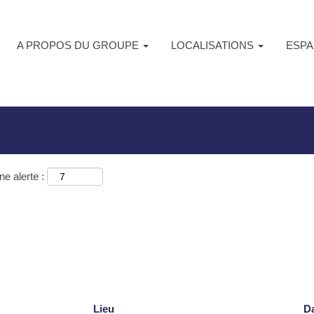
)
A PROPOS DU GROUPE
LOCALISATIONS
ESPA
ur
"Alsip, IL".
e alerte :
Lieu
D