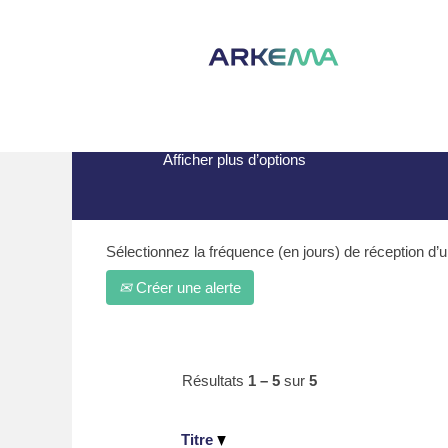
(page
Accueil
|
Alsip, IL chez Arkema
actuelle
Résultats de la recherche po
Afficher plus d’options
Sélectionnez la fréquence (en jours) de réception d’un
Créer une alerte
Résultats
1 – 5
sur
5
Titre