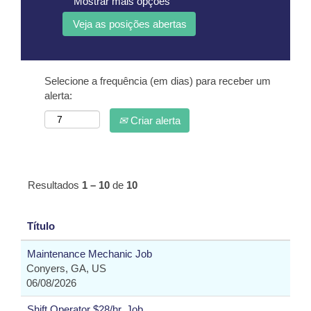
Mostrar mais opções
Selecione a frequência (em dias) para receber um
alerta:
Criar alerta
Resultados
1 – 10
de
10
Título
Maintenance Mechanic Job
Conyers, GA, US
06/08/2026
Shift Operator $28/hr. Job