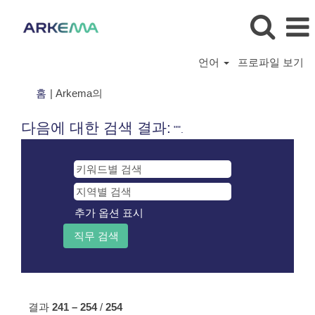
언어
프로파일 보기
(현
홈
|
Arkema의
재
페
다음에 대한 검색 결과:
"".
이
지)
추가 옵션 표시
결과
241 – 254
/
254