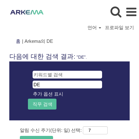
언어
프로파일 보기
(현
홈
|
Arkema의 DE
재
페
다음에 대한 검색 결과:
"DE".
이
지)
추가 옵션 표시
알림 수신 주기(단위: 일) 선택: