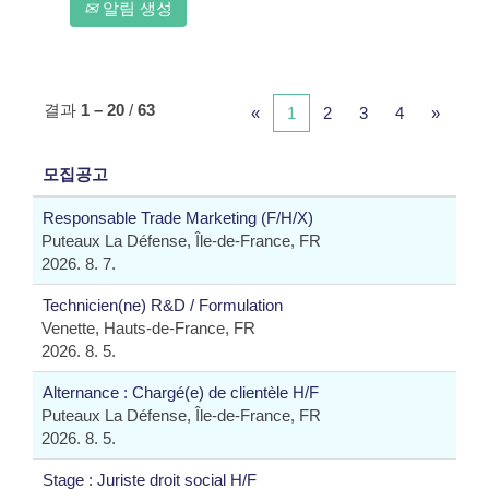
알림 생성
결과
1 – 20
/
63
«
1
2
3
4
»
모집공고
Responsable Trade Marketing (F/H/X)
Puteaux La Défense, Île-de-France, FR
2026. 8. 7.
Technicien(ne) R&D / Formulation
Venette, Hauts-de-France, FR
2026. 8. 5.
Alternance : Chargé(e) de clientèle H/F
Puteaux La Défense, Île-de-France, FR
2026. 8. 5.
Stage : Juriste droit social H/F