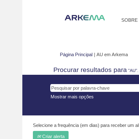
SOBRE
(pági
Página Principal
|
AU em Arkema
atual)
Procurar resultados para
"AU".
Mostrar mais opções
Selecione a frequência (em dias) para receber um al
Criar alerta