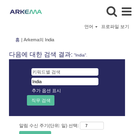
언어
프로파일 보기
(현
홈
|
Arkema의 India
재
페
다음에 대한 검색 결과:
"India".
이
지)
추가 옵션 표시
알림 수신 주기(단위: 일) 선택: