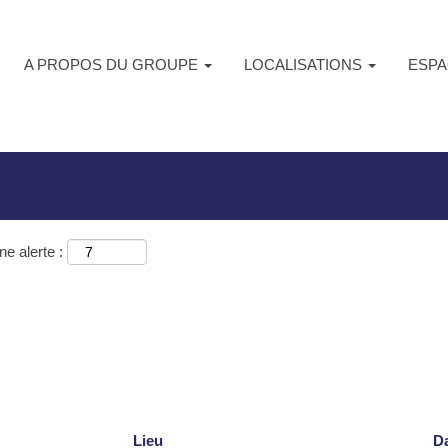
le)
A PROPOS DU GROUPE
LOCALISATIONS
ESPA
ur
"Singapore".
e alerte :
Lieu
D