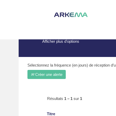
(page
Accueil
|
Singapore chez Arkema
actuel
Résultats de la recherche po
Afficher plus d’options
Sélectionnez la fréquence (en jours) de réception d’un
Créer une alerte
Résultats
1 – 1
sur
1
Titre